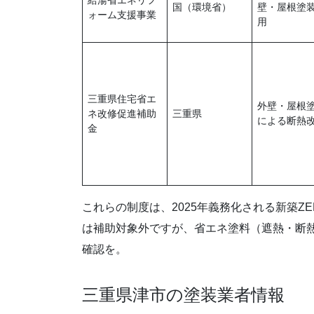
国（環境省）
壁・屋根塗
ォーム支援事業
用
三重県住宅省エ
外壁・屋根
ネ改修促進補助
三重県
による断熱
金
これらの制度は、2025年義務化される新築
は補助対象外ですが、省エネ塗料（遮熱・断
確認を。
三重県津市の塗装業者情報