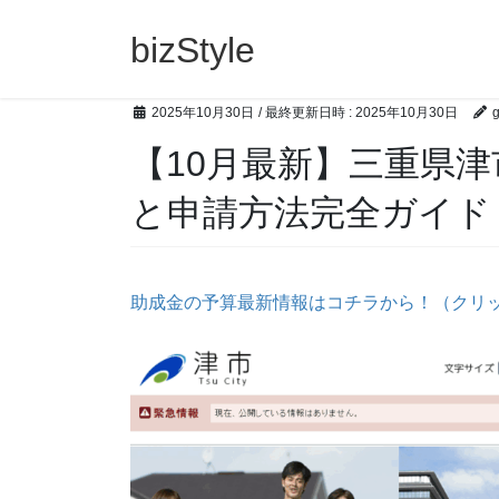
コ
ナ
ン
ビ
bizStyle
テ
ゲ
ン
ー
2025年10月30日
/ 最終更新日時 :
2025年10月30日
g
ツ
シ
へ
ョ
【10月最新】三重県
ス
ン
キ
に
と申請方法完全ガイド【
ッ
移
プ
動
助成金の予算最新情報はコチラから！（クリ