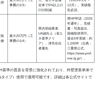
装併
事費の1/3）
全体で5%以上の
12月）。実績報
CO2削減
告必須。
県HP申請（2025
年通年）。見積
県内登録業者、
書・写真提出。
UA値向上（省エ
国補助併用可。
塗装
最大20万円（工
ネ基準クリ
過去5年実績：約
改修
事費の1/4）
ア）、津市在住
1,200件（出典：
者優先
三重県公式、
https://www.pref.
mie.lg.jp/）。
ZEH基準の普及を背景に強化されており、外壁塗装単体で
熱タイプ）使用で適用可能です。詳細は各公式サイトで