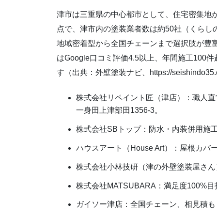
津市は三重県の中心都市として、住宅密集地が
点で、津市内の塗装業者数は約50社（くらし
地域密着型から全国チェーンまで選択肢が豊富
はGoogle口コミ評価4.5以上、年間施工1
す（出典：外壁塗装ナビ、https://seishindo35.com/
株式会社リペイント匠（津店）：職人直営
一身田上津部田1356-3。
株式会社SBトップ：防水・内装併用施
ハウスアート（House Art）：屋根
株式会社小林技研（津の外壁塗装屋さん
株式会社MATSUBARA：満足度100
ガイソー津店：全国チェーン、相見積も