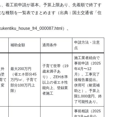
し、着工前申請が基本。予算上限あり、先着順で終了す
主な種類を一覧表でまとめます（出典：国土交通省「住
jutakukentiku_house_fr4_000087.html）。
申請方法・注意
補助金額
適用条件
点
施工業者経由で
事前申請（2025
子育て世帯（19
（外
最大200万円
年4月〜12
歳未満子あ
熱塗
（省エネ部分45
月）。工事完了
り）、ZEH水準
育て
万円/㎡、子育て
後報告書提出。
以上の省エネ性
り変
部分100万円上
併用可（耐震補
能向上、登録業
限）
助と）。予算上
者施工
限1,000億円、終
了可能性あり。
事前相談（2025
年3月〜6月公