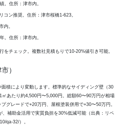
実績。住所：津市内。
コン推奨。住所：津市桜橋1-623。
市内。
8年。住所：津市内。
をチェック。複数社見積もりで10-20%値引き可能。
津市）
面積により変動します。標準的なサイディング壁（30
たり約4,500円〜5,000円。総額60〜90万円が相場
グレードで+20万円、屋根塗装併用で+30〜50万円。
）ですが、補助金活用で実質負担を30%低減可能（出典：リペ
/10/qa-32/）。