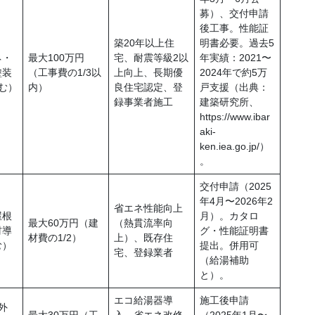
募）、交付申請
後工事。性能証
築20年以上住
明書必要。過去5
ネ・
最大100万円
宅、耐震等級2以
年実績：2021〜
塗装
（工事費の1/3以
上向上、長期優
2024年で約5万
む）
内）
良住宅認定、登
戸支援（出典：
録事業者施工
建築研究所、
https://www.ibar
aki-
ken.iea.go.jp/）
。
交付申請（2025
年4月〜2026年2
省エネ性能向上
屋根
月）。カタロ
最大60万円（建
（熱貫流率向
材導
グ・性能証明書
材費の1/2）
上）、既存住
む）
提出。併用可
宅、登録業者
（給湯補助
と）。
エコ給湯器導
施工後申請
外
最大30万円（工
入、省エネ改修
（2025年1月〜