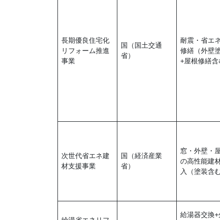
長期優良住宅化
耐震・省エ
国（国土交通
リフォーム推進
修繕（外壁
省）
事業
+屋根修繕含
窓・外壁・
次世代省エネ建
国（経済産業
の高性能建
材支援事業
省）
入（塗装含
給湯器交換+
給湯省エネリフ