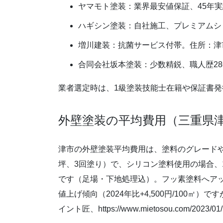
ヤマモト塗装：業界最安値保証、45年
ハギシン塗装：自社施工、プレミアムシリ
増川建装：抗菌サービス付帯。住所：津
合同会社坂本塗装：少数精鋭、職人歴2
業者選定時は、1級塗装技能士在籍や保証書発行
外壁塗装の平均費用（三重県
津市の外壁塗装平均費用は、塗料のグレードや
坪、3回塗り）で、シリコン塗料使用の場合、1㎡あ
です（足場・下地処理込）。フッ素塗料へアップ
値上げ傾向（2024年比+4,500円/100㎡
イント匠、https://www.mietosou.com/2023/01