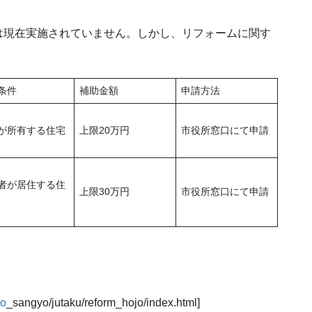
は現在実施されていません。しかし、リフォームに関す
条件
補助金額
申請方法
が所有する住宅
上限20万円
市役所窓口にて申請
者が居住する住
上限30万円
市役所窓口にて申請
yo
_sangyo/jutaku/reform_hojo/index.html]