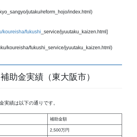
nkyo_sangyo/jutaku/reform_hojo/index.html)
ku/koureisha/fukushi
_service/jyuutaku_kaizen.html]
fuku/koureisha/fukushi_service/jyuutaku_kaizen.html)
ーム補助金実績（東大阪市）
助金実績は以下の通りです。
補助金額
2,500万円