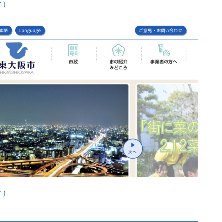
ク）
ク）