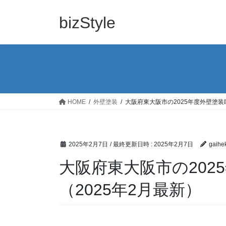
コ
ナ
ン
ビ
bizStyle
テ
ゲ
ン
ー
ツ
シ
へ
ョ
ス
ン
キ
に
ッ
移
HOME
外壁塗装
大阪府東大阪市の2025年度外壁塗装
プ
動
2025年2月7日
/ 最終更新日時 :
2025年2月7日
gaihe
大阪府東大阪市の202
（2025年2月最新）