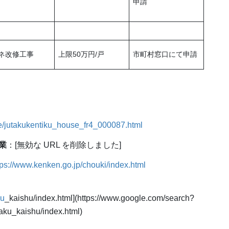
申請
ネ改修工事
上限50万円/戸
市町村窓口にて申請
use/jutakukentiku_house_fr4_000087.html
業
：[無効な URL を削除しました]
tps://www.kenken.go.jp/chouki/index.html
ku
_kaishu/index.html](https://www.google.com/search?
taku_kaishu/index.html)