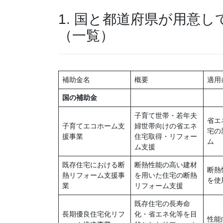
1. 国と都道府県が用意
（一覧）
補助金名
概要
適用
国の補助金
子育て世帯・若年夫
省エ
子育てエコホーム支
婦世帯向けの省エネ
宅の
援事業
住宅取得・リフォー
ム
ム支援
既存住宅における断
断熱性能の高い建材
断熱
熱リフォーム支援事
を用いた住宅の断熱
を使
業
リフォーム支援
既存住宅の長寿命
長期優良住宅化リフ
化・省エネ化等を目
性能