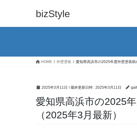
コ
ナ
ン
ビ
bizStyle
テ
ゲ
ン
ー
ツ
シ
へ
ョ
ス
ン
キ
に
ッ
移
HOME
外壁塗装
愛知県高浜市の2025年度外壁塗装助
プ
動
2025年3月11日
/ 最終更新日時 :
2025年3月11日
gai
愛知県高浜市の2025
（2025年3月最新）