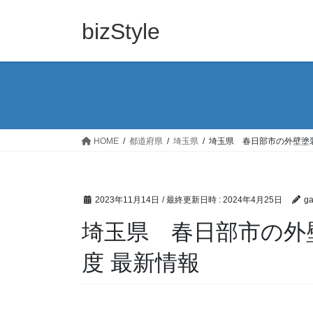
コ
ナ
ン
ビ
bizStyle
テ
ゲ
ン
ー
ツ
シ
へ
ョ
ス
ン
キ
に
ッ
移
HOME
都道府県
埼玉県
埼玉県 春日部市の外壁塗装
プ
動
2023年11月14日
/ 最終更新日時 :
2024年4月25日
ga
埼玉県 春日部市の外壁
度 最新情報