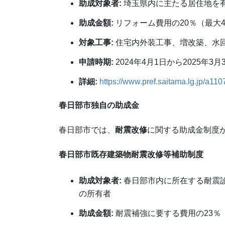
助成対象者:
埼玉県内に主たる居住地を
助成金額:
リフォーム費用の20％（最大4
対象工事:
住宅内外装工事、増改築、水
申請時期:
2024年4月1日から2025年3月
詳細:
https://www.pref.saitama.lg.jp/a110
春日部市独自の助成金
春日部市では、
耐震改修
に関する助成金制度
春日部市既存建築物耐震改修等補助制度
助成対象者:
春日部市内に所在する耐震
の所有者
助成金額:
耐震補強に要する費用の23％